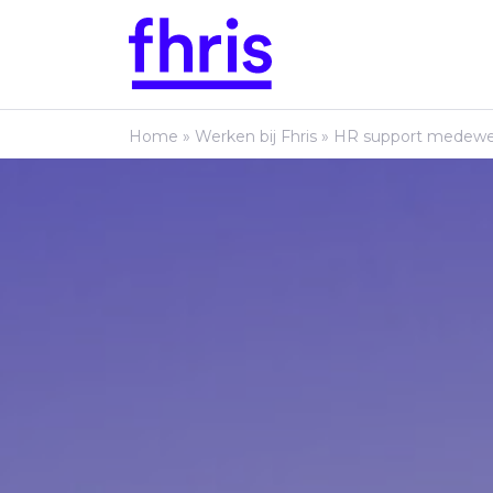
Home
»
Werken bij Fhris
»
HR support medewe