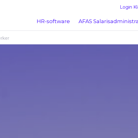
Login Kl
HR-software
AFAS Salarisadministr
rker