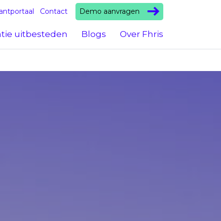
Demo aanvragen
antportaal
Contact
atie uitbesteden
Blogs
Over Fhris