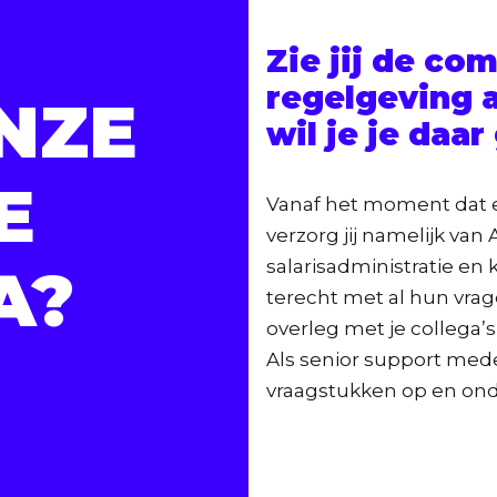
Zie jij de co
regelgeving a
ONZE
wil je je daar
E
Vanaf het moment dat e
verzorg jij namelijk van
salarisadministratie en
A?
terecht met al hun vrag
overleg met je collega’
Als senior support med
vraagstukken op en onde