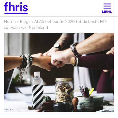
MENU
Home
»
Blogs
»
AFAS behoort in 2020 tot de beste HR-
software van Nederland